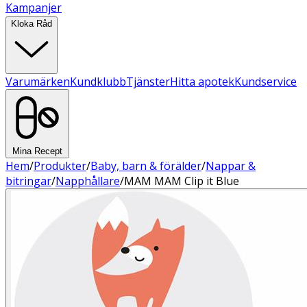
Kampanjer
Kloka Råd
Varumärken
Kundklubb
Tjänster
Hitta apotek
Kundservice
Mina Recept
Hem
/
Produkter
/
Baby, barn & förälder
/
Nappar &
bitringar
/
Napphållare
/
MAM MAM Clip it Blue