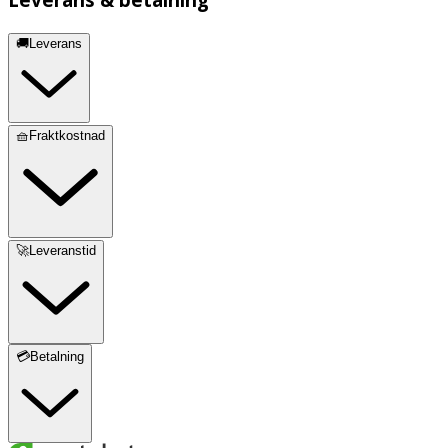
🚚Leverans
🧺Fraktkostnad
🚀Leveranstid
💳Betalning