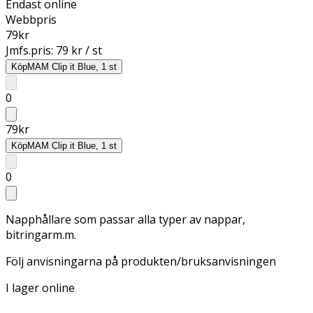
Endast online
Webbpris
79
kr
Jmfs.pris:
79 kr / st
Köp
MAM Clip it Blue, 1 st
0
79
kr
Köp
MAM Clip it Blue, 1 st
0
Napphållare som passar alla typer av nappar,
bitringarm.m.
Följ anvisningarna på produkten/bruksanvisningen
I lager online