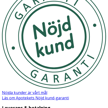
OK för gravida och ammande:
Ja
Ingredienser:
Clip: Copolyester Band: Polyester Ring: EVA
Märkning
FSC Forest Steward Council Mix
Nöjda kunder är vårt mål
Läs om Apotekets Nöjd kund-garanti
Leverans & betalning