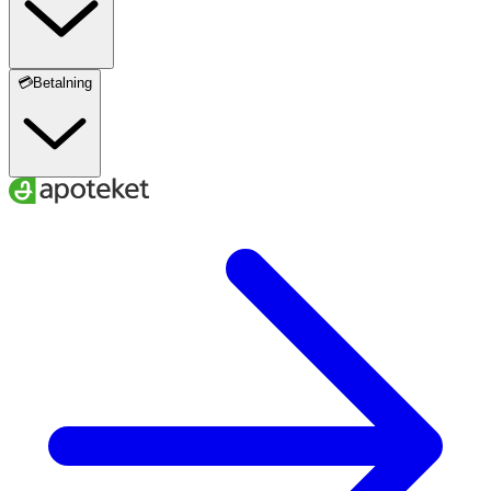
💳Betalning