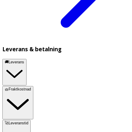
Leverans & betalning
🚚Leverans
🧺Fraktkostnad
🚀Leveranstid