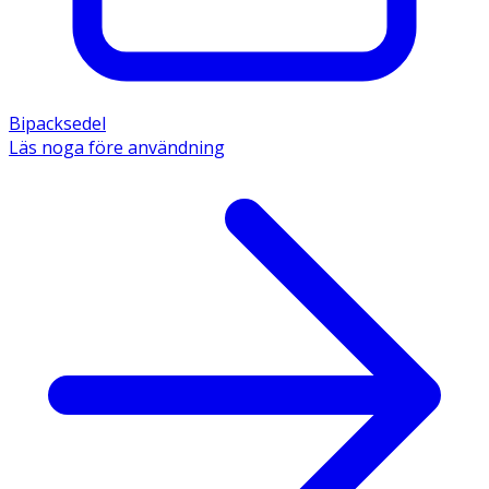
Bipacksedel
Läs noga före användning