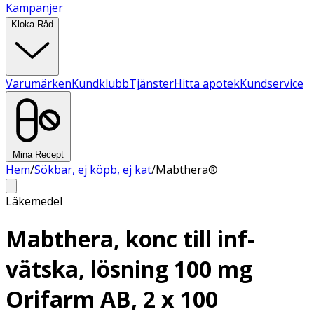
Kampanjer
Kloka Råd
Varumärken
Kundklubb
Tjänster
Hitta apotek
Kundservice
Mina Recept
Hem
/
Sökbar, ej köpb, ej kat
/
Mabthera®
Läkemedel
Mabthera, konc till inf-
vätska, lösning 100 mg
Orifarm AB, 2 x 100