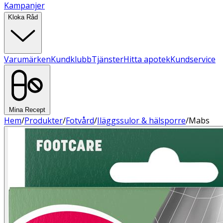
Kampanjer
Kloka Råd
Varumärken
Kundklubb
Tjänster
Hitta apotek
Kundservice
Mina Recept
Hem
/
Produkter
/
Fotvård
/
Iläggssulor & hälsporre
/
Mabs