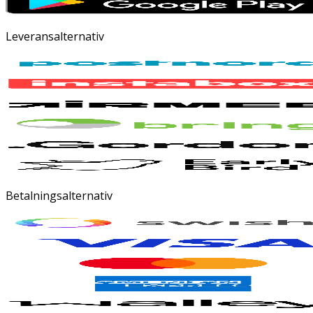
Leveransalternativ
Betalningsalternativ