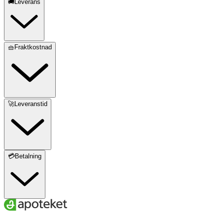
🚚Leverans
🧺Fraktkostnad
🚀Leveranstid
💳Betalning