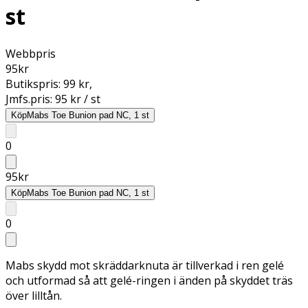
st
Webbpris
95
kr
Butikspris:
99 kr
,
Jmfs.pris:
95 kr / st
Köp
Mabs Toe Bunion pad NC, 1 st
0
95
kr
Köp
Mabs Toe Bunion pad NC, 1 st
0
Mabs skydd mot skräddarknuta är tillverkad i ren gelé
och utformad så att gelé-ringen i änden på skyddet träs
över lilltån.