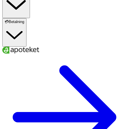
💳Betalning