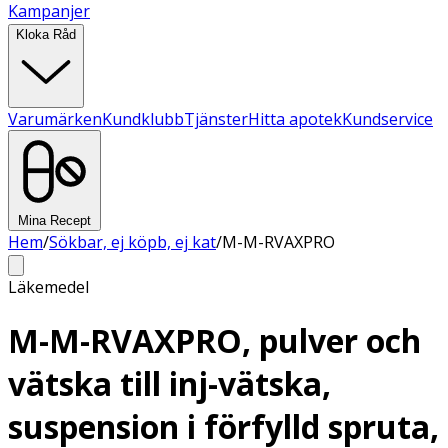
Kampanjer
Kloka Råd
Varumärken
Kundklubb
Tjänster
Hitta apotek
Kundservice
Mina Recept
Hem
/
Sökbar, ej köpb, ej kat
/
M-M-RVAXPRO
Läkemedel
M-M-RVAXPRO, pulver och
vätska till inj-vätska,
suspension i förfylld spruta,