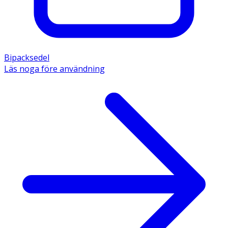
Bipacksedel
Läs noga före användning