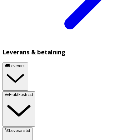
Leverans & betalning
🚚Leverans
🧺Fraktkostnad
🚀Leveranstid