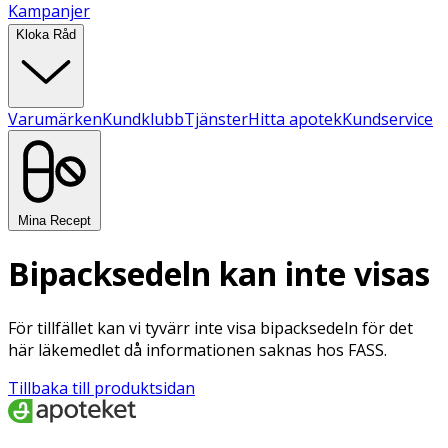
Kampanjer
Kloka Råd
Varumärken
Kundklubb
Tjänster
Hitta apotek
Kundservice
Mina Recept
Bipacksedeln kan inte visas
För tillfället kan vi tyvärr inte visa bipacksedeln för det
här läkemedlet då informationen saknas hos FASS.
Tillbaka till produktsidan