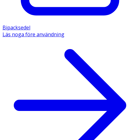
Bipacksedel
Läs noga före användning