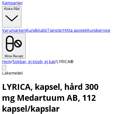
Kampanjer
Kloka Råd
Varumärken
Kundklubb
Tjänster
Hitta apotek
Kundservice
Mina Recept
Hem
/
Sökbar, ej köpb, ej kat
/
LYRICA®
Läkemedel
LYRICA, kapsel, hård 300
mg Medartuum AB, 112
kapsel/kapslar