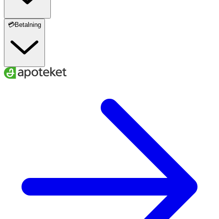
💳Betalning