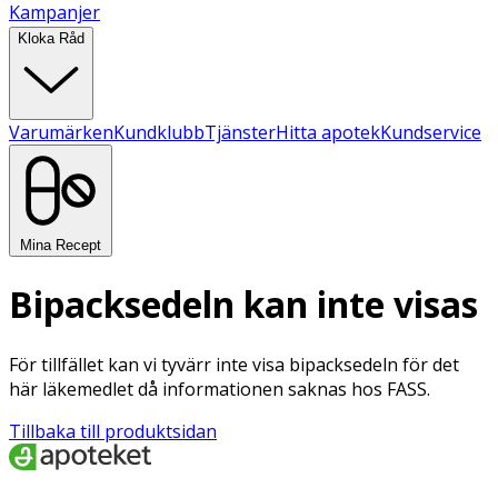
Kampanjer
Kloka Råd
Varumärken
Kundklubb
Tjänster
Hitta apotek
Kundservice
Mina Recept
Bipacksedeln kan inte visas
För tillfället kan vi tyvärr inte visa bipacksedeln för det
här läkemedlet då informationen saknas hos FASS.
Tillbaka till produktsidan