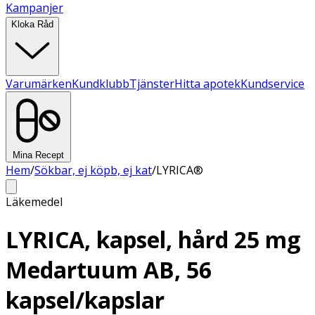
Kampanjer
Kloka Råd
Varumärken
Kundklubb
Tjänster
Hitta apotek
Kundservice
Mina Recept
Hem
/
Sökbar, ej köpb, ej kat
/
LYRICA®
Läkemedel
LYRICA, kapsel, hård 25 mg
Medartuum AB, 56
kapsel/kapslar