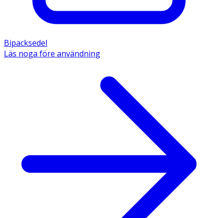
Bipacksedel
Läs noga före användning