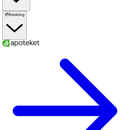
💳Betalning