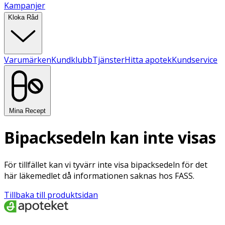
Kampanjer
Kloka Råd
Varumärken
Kundklubb
Tjänster
Hitta apotek
Kundservice
Mina Recept
Bipacksedeln kan inte visas
För tillfället kan vi tyvärr inte visa bipacksedeln för det
här läkemedlet då informationen saknas hos FASS.
Tillbaka till produktsidan