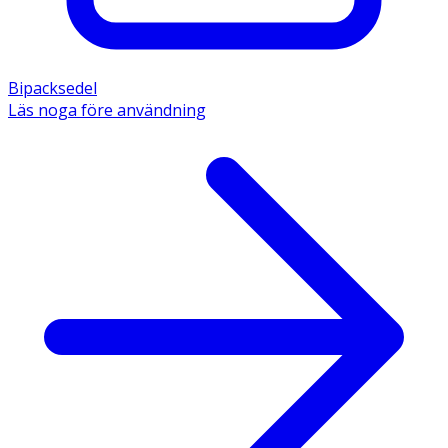
Bipacksedel
Läs noga före användning