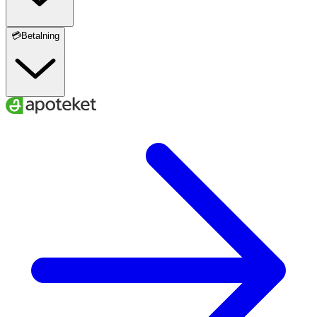
💳Betalning