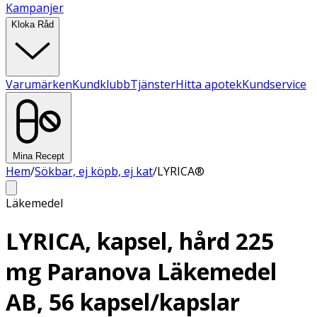
Kampanjer
Kloka Råd
Varumärken
Kundklubb
Tjänster
Hitta apotek
Kundservice
Mina Recept
Hem
/
Sökbar, ej köpb, ej kat
/
LYRICA®
Läkemedel
LYRICA, kapsel, hård 225
mg Paranova Läkemedel
AB, 56 kapsel/kapslar