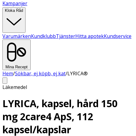
Kampanjer
Kloka Råd
Varumärken
Kundklubb
Tjänster
Hitta apotek
Kundservice
Mina Recept
Hem
/
Sökbar, ej köpb, ej kat
/
LYRICA®
Läkemedel
LYRICA, kapsel, hård 150
mg 2care4 ApS, 112
kapsel/kapslar