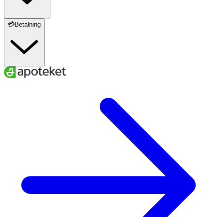
💳Betalning