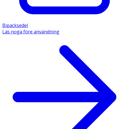
Bipacksedel
Läs noga före användning