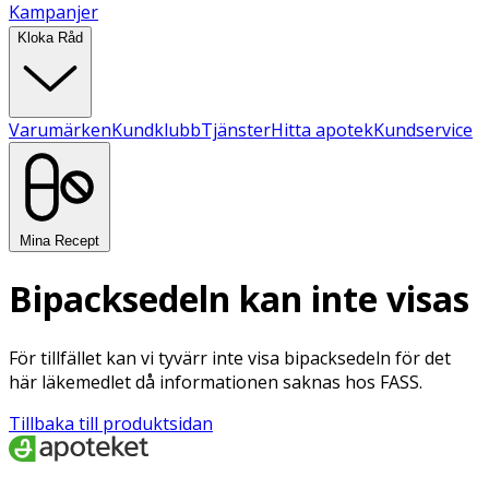
Kampanjer
Kloka Råd
Varumärken
Kundklubb
Tjänster
Hitta apotek
Kundservice
Mina Recept
Bipacksedeln kan inte visas
För tillfället kan vi tyvärr inte visa bipacksedeln för det
här läkemedlet då informationen saknas hos FASS.
Tillbaka till produktsidan