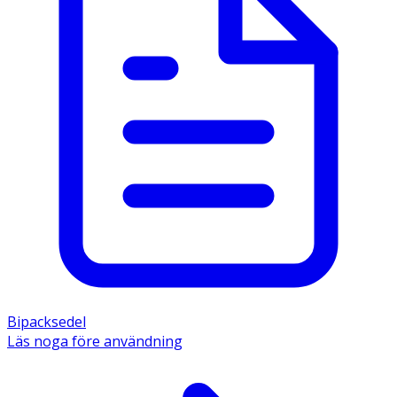
Bipacksedel
Läs noga före användning