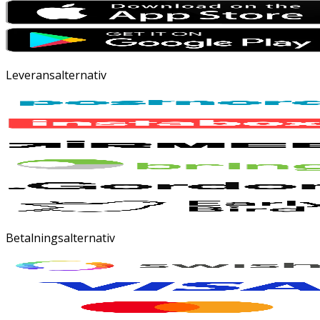
Leveransalternativ
Betalningsalternativ