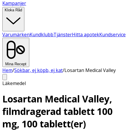
Kampanjer
Kloka Råd
Varumärken
Kundklubb
Tjänster
Hitta apotek
Kundservice
Mina Recept
Hem
/
Sökbar, ej köpb, ej kat
/
Losartan Medical Valley
Läkemedel
Losartan Medical Valley,
filmdragerad tablett 100
mg, 100 tablett(er)