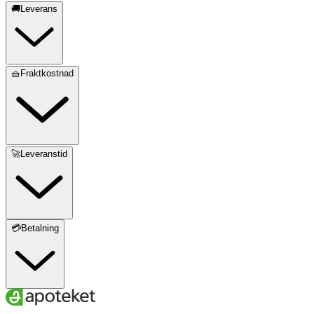
🚚Leverans
🧺Fraktkostnad
🚀Leveranstid
💳Betalning