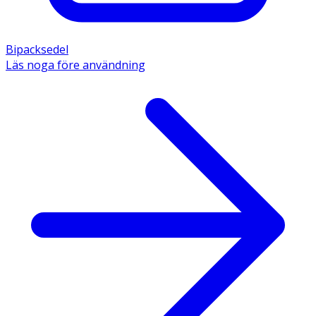
Bipacksedel
Läs noga före användning