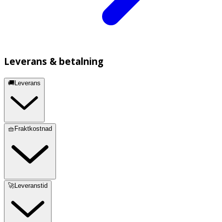
Leverans & betalning
🚚Leverans
🧺Fraktkostnad
🚀Leveranstid