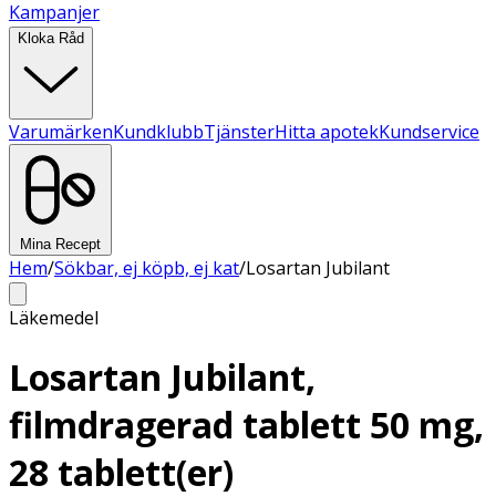
Kampanjer
Kloka Råd
Varumärken
Kundklubb
Tjänster
Hitta apotek
Kundservice
Mina Recept
Hem
/
Sökbar, ej köpb, ej kat
/
Losartan Jubilant
Läkemedel
Losartan Jubilant,
filmdragerad tablett 50 mg,
28 tablett(er)