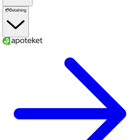
💳Betalning