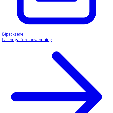
Bipacksedel
Läs noga före användning