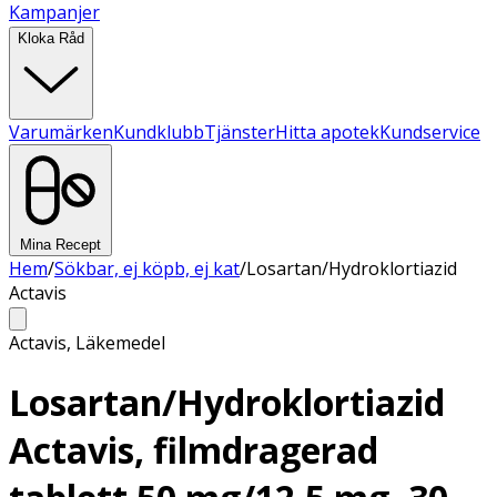
Kampanjer
Kloka Råd
Varumärken
Kundklubb
Tjänster
Hitta apotek
Kundservice
Mina Recept
Hem
/
Sökbar, ej köpb, ej kat
/
Losartan/Hydroklortiazid
Actavis
Actavis
,
Läkemedel
Losartan/Hydroklortiazid
Actavis, filmdragerad