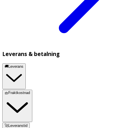
Leverans & betalning
🚚Leverans
🧺Fraktkostnad
🚀Leveranstid