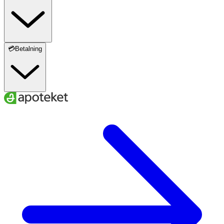
💳Betalning