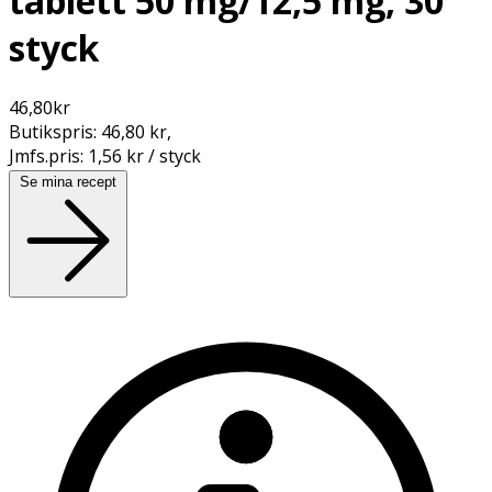
tablett 50 mg/12,5 mg, 30
styck
46,80
kr
Butikspris:
46,80 kr
,
Jmfs.pris:
1,56 kr / styck
Se mina recept