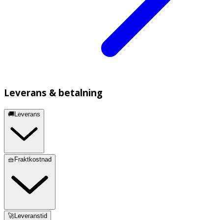
Leverans & betalning
🚚Leverans
🧺Fraktkostnad
🚀Leveranstid