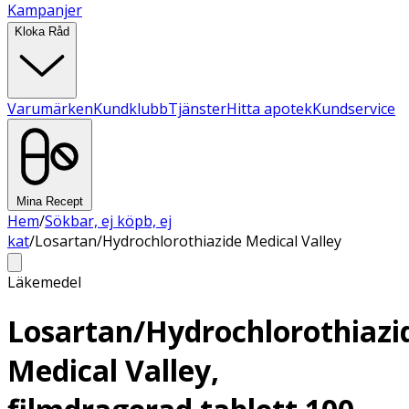
Kampanjer
Kloka Råd
Varumärken
Kundklubb
Tjänster
Hitta apotek
Kundservice
Mina Recept
Hem
/
Sökbar, ej köpb, ej
kat
/
Losartan/Hydrochlorothiazide Medical Valley
Läkemedel
Losartan/Hydrochlorothiazi
Medical Valley,