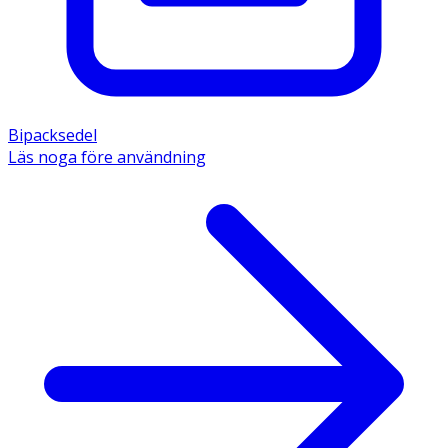
Bipacksedel
Läs noga före användning