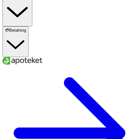
💳Betalning