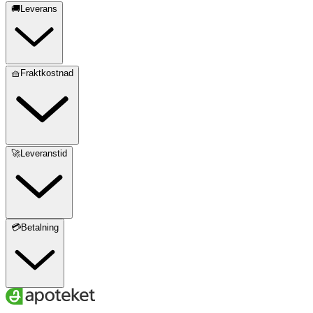
🚚Leverans
🧺Fraktkostnad
🚀Leveranstid
💳Betalning