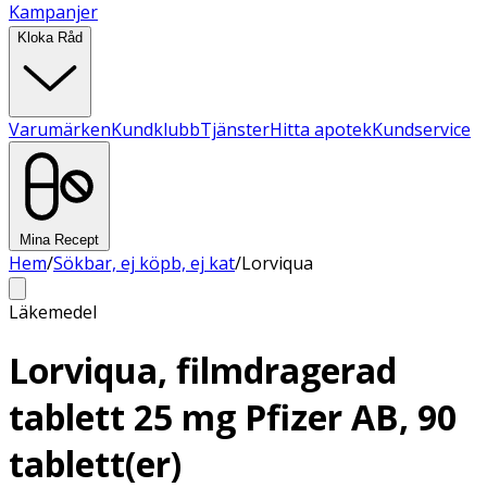
Kampanjer
Kloka Råd
Varumärken
Kundklubb
Tjänster
Hitta apotek
Kundservice
Mina Recept
Hem
/
Sökbar, ej köpb, ej kat
/
Lorviqua
Läkemedel
Lorviqua, filmdragerad
tablett 25 mg Pfizer AB, 90
tablett(er)