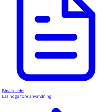
Bipacksedel
Läs noga före användning