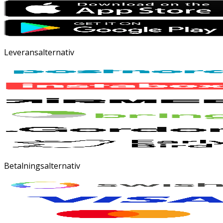
Leveransalternativ
Betalningsalternativ