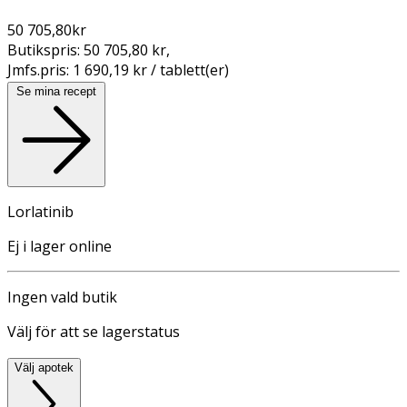
50 705,80
kr
Butikspris:
50 705,80 kr
,
Jmfs.pris:
1 690,19 kr / tablett(er)
Se mina recept
Lorlatinib
Ej i lager online
Ingen vald butik
Välj för att se lagerstatus
Välj apotek