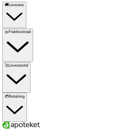
🚚Leverans
🧺Fraktkostnad
🚀Leveranstid
💳Betalning