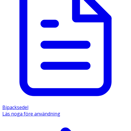
Bipacksedel
Läs noga före användning