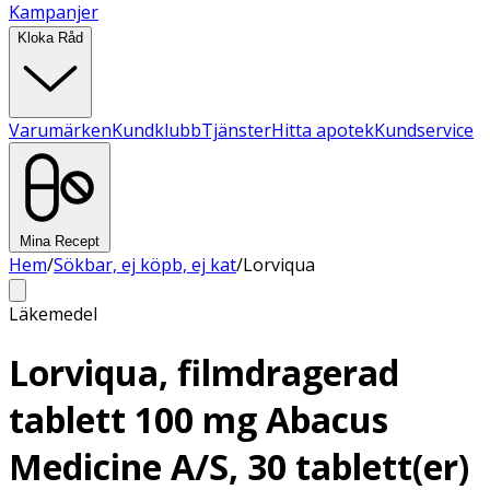
Kampanjer
Kloka Råd
Varumärken
Kundklubb
Tjänster
Hitta apotek
Kundservice
Mina Recept
Hem
/
Sökbar, ej köpb, ej kat
/
Lorviqua
Läkemedel
Lorviqua, filmdragerad
tablett 100 mg Abacus
Medicine A/S, 30 tablett(er)