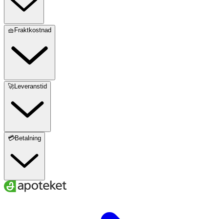
🧺Fraktkostnad
🚀Leveranstid
💳Betalning