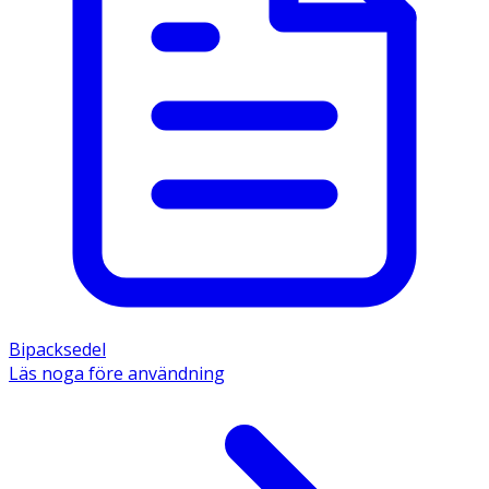
Bipacksedel
Läs noga före användning