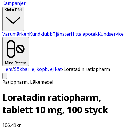
Kampanjer
Kloka Råd
Varumärken
Kundklubb
Tjänster
Hitta apotek
Kundservice
Mina Recept
Hem
/
Sökbar, ej köpb, ej kat
/
Loratadin ratiopharm
Ratiopharm
,
Läkemedel
Loratadin ratiopharm,
tablett 10 mg, 100 styck
106,49
kr