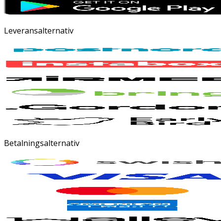
Leveransalternativ
Betalningsalternativ