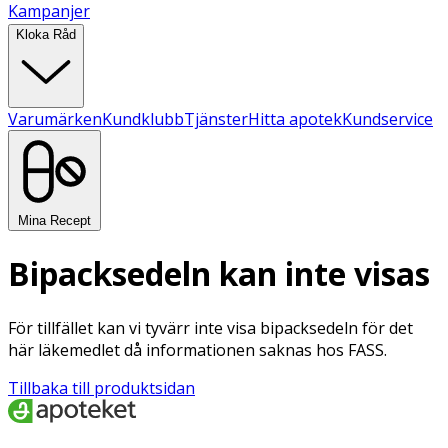
Kampanjer
Kloka Råd
Varumärken
Kundklubb
Tjänster
Hitta apotek
Kundservice
Mina Recept
Bipacksedeln kan inte visas
För tillfället kan vi tyvärr inte visa bipacksedeln för det
här läkemedlet då informationen saknas hos FASS.
Tillbaka till produktsidan