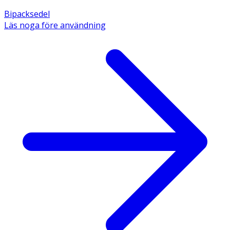
Bipacksedel
Läs noga före användning