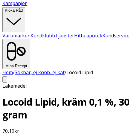
Kampanjer
Kloka Råd
Varumärken
Kundklubb
Tjänster
Hitta apotek
Kundservice
Mina Recept
Hem
/
Sökbar, ej köpb, ej kat
/
Locoid Lipid
Läkemedel
Locoid Lipid, kräm 0,1 %, 30
gram
70,19
kr