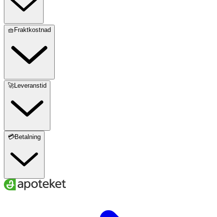
🧺Fraktkostnad
🚀Leveranstid
💳Betalning