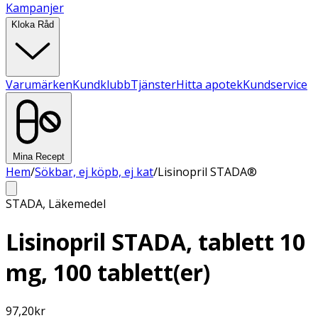
Kampanjer
Kloka Råd
Varumärken
Kundklubb
Tjänster
Hitta apotek
Kundservice
Mina Recept
Hem
/
Sökbar, ej köpb, ej kat
/
Lisinopril STADA®
STADA
,
Läkemedel
Lisinopril STADA, tablett 10
mg, 100 tablett(er)
97,20
kr