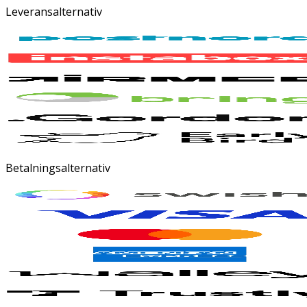
Leveransalternativ
Betalningsalternativ