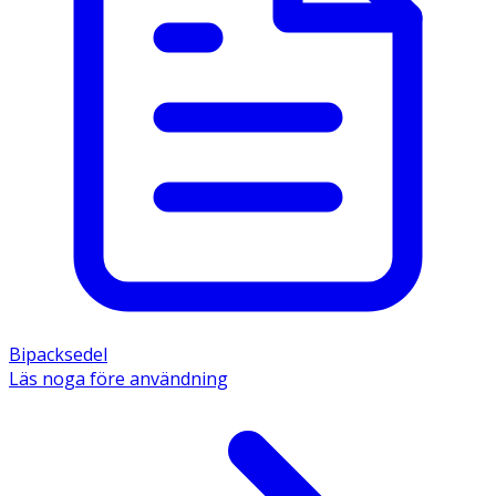
Bipacksedel
Läs noga före användning