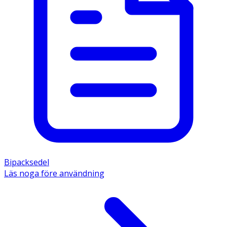
Bipacksedel
Läs noga före användning