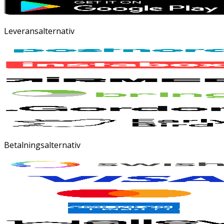
Leveransalternativ
Betalningsalternativ