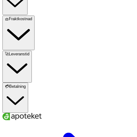
🧺Fraktkostnad
🚀Leveranstid
💳Betalning