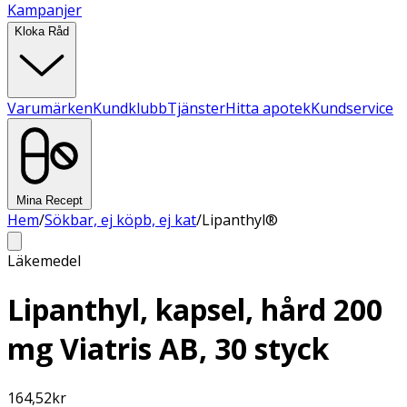
Kampanjer
Kloka Råd
Varumärken
Kundklubb
Tjänster
Hitta apotek
Kundservice
Mina Recept
Hem
/
Sökbar, ej köpb, ej kat
/
Lipanthyl®
Läkemedel
Lipanthyl, kapsel, hård 200
mg Viatris AB, 30 styck
164,52
kr