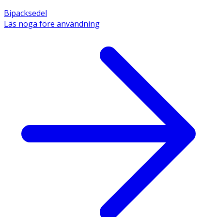
Bipacksedel
Läs noga före användning