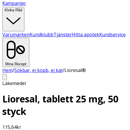
Kampanjer
Kloka Råd
Varumärken
Kundklubb
Tjänster
Hitta apotek
Kundservice
Mina Recept
Hem
/
Sökbar, ej köpb, ej kat
/
Lioresal®
Läkemedel
Lioresal, tablett 25 mg, 50
styck
115,64
kr