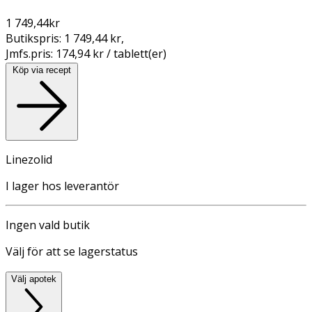
1 749,44
kr
Butikspris:
1 749,44 kr
,
Jmfs.pris:
174,94 kr / tablett(er)
Köp via recept
Linezolid
I lager hos leverantör
Ingen vald butik
Välj för att se lagerstatus
Välj apotek