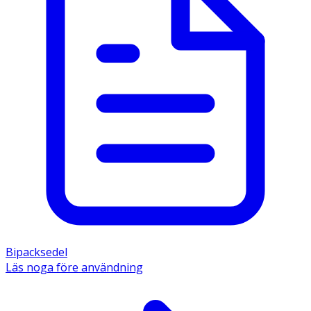
Bipacksedel
Läs noga före användning