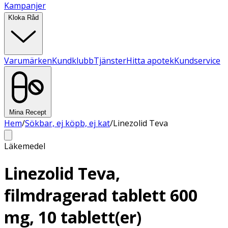
Kampanjer
Kloka Råd
Varumärken
Kundklubb
Tjänster
Hitta apotek
Kundservice
Mina Recept
Hem
/
Sökbar, ej köpb, ej kat
/
Linezolid Teva
Läkemedel
Linezolid Teva,
filmdragerad tablett 600
mg, 10 tablett(er)