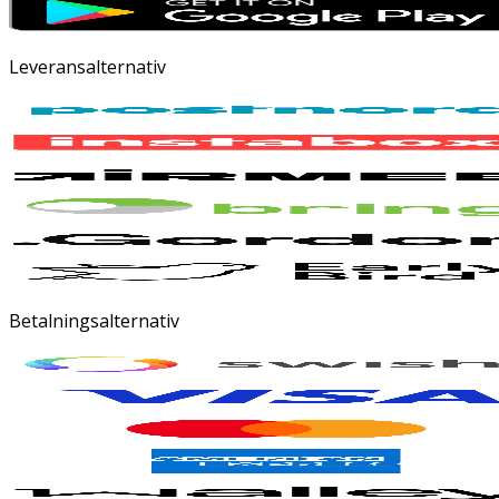
Leveransalternativ
Betalningsalternativ