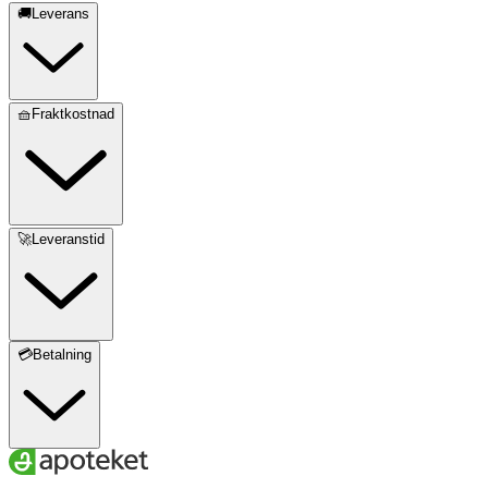
🚚Leverans
🧺Fraktkostnad
🚀Leveranstid
💳Betalning