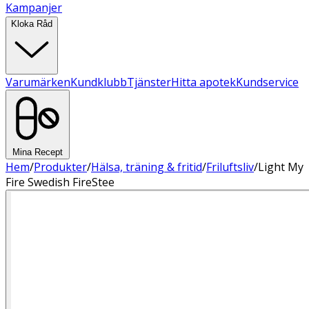
Kampanjer
Kloka Råd
Varumärken
Kundklubb
Tjänster
Hitta apotek
Kundservice
Mina Recept
Hem
/
Produkter
/
Hälsa, träning & fritid
/
Friluftsliv
/
Light My
Fire Swedish FireStee