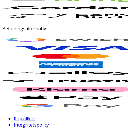
Betalningsalternativ
Köpvillkor
Integritetspolicy