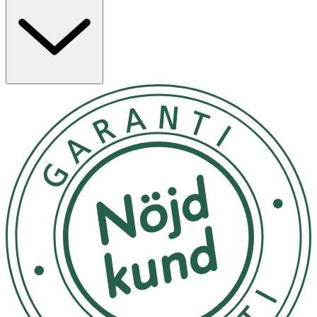
resan.
Egenskaper
- Tändstål som fungerar i regn och blåst
- Räcker upp till 3 000 drag
- Inbyggd nödvisselpipa (120 dB)
- Greppvänlig, ergonomisk design
- Säker att resa med
- Tillverkad i Sverige
- Handtag i biobaserad plast
- Färg: Rocky Red
Förvaring och skötsel
Förvaras torrt och skyddat från smuts för bästa
hållbarhet.