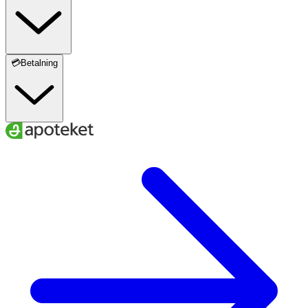
💳Betalning