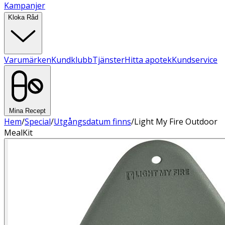
Kampanjer
Kloka Råd
Varumärken
Kundklubb
Tjänster
Hitta apotek
Kundservice
Mina Recept
Hem
/
Special
/
Utgångsdatum finns
/
Light My Fire Outdoor
MealKit