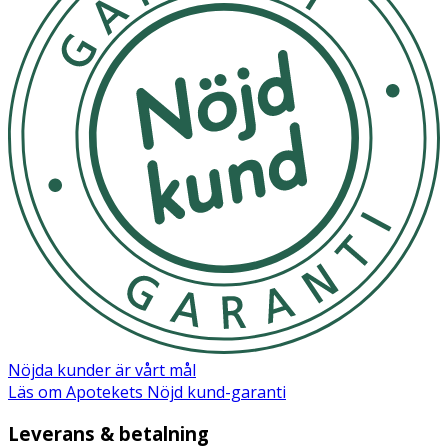
äventyr
- Innehåller tallrik, skål, kåsa, två SnapBox-burkar och
två Sporks
- Kombinerad skärbräda och sil
- Smart konstruktion – stapelbart och
platsbesparande
- Tillverkad av BPA-fri, biobaserad plast
- Mikrovågs- och diskmaskinssäker
- Livsmedelsgodkänd enligt EU
- Tillverkad i Sverige
Förpackningen innehåller
Nöjda kunder är vårt mål
Läs om Apotekets Nöjd kund-garanti
- 1x StackBowl (900 ml)
- 1x StackLid (500 ml)
Leverans & betalning