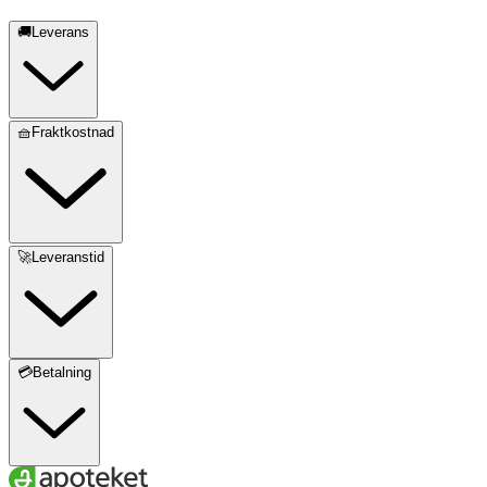
- 1x Swedish Kåsa (300 ml)
🚚Leverans
- 1x Spork Original
- 1x Spork Little
🧺Fraktkostnad
- 1x SnapBox Original (170 ml)
- 1x Cutting Board Plus (skärbräda/sil)
Förvaring och skötsel
🚀Leveranstid
Tål maskindisk. Förvaras torrt när den inte används.
💳Betalning