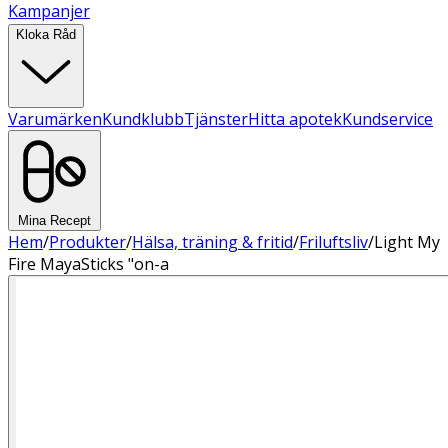
Kampanjer
Kloka Råd
Varumärken
Kundklubb
Tjänster
Hitta apotek
Kundservice
Mina Recept
Hem
/
Produkter
/
Hälsa, träning & fritid
/
Friluftsliv
/
Light My
Fire MayaSticks "on-a