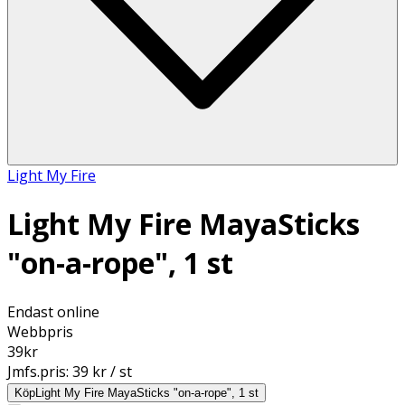
Light My Fire
Light My Fire MayaSticks
"on-a-rope", 1 st
Endast online
Webbpris
39
kr
Jmfs.pris:
39 kr / st
Köp
Light My Fire MayaSticks "on-a-rope", 1 st