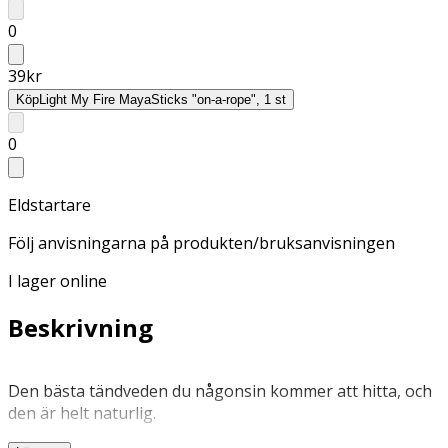
0
39
kr
Köp
Light My Fire MayaSticks "on-a-rope", 1 st
0
Eldstartare
Följ anvisningarna på produkten/bruksanvisningen
I lager online
Beskrivning
Den bästa tändveden du någonsin kommer att hitta, och
den är helt naturlig.