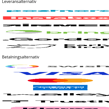
Leveransalternativ
Betalningsalternativ