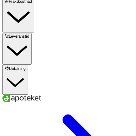
🧺Fraktkostnad
🚀Leveranstid
💳Betalning