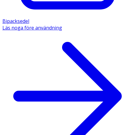
Bipacksedel
Läs noga före användning