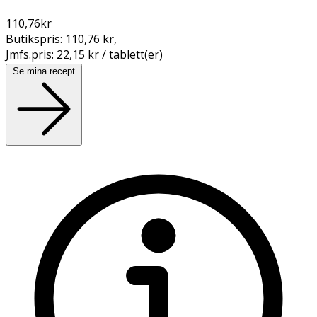
110,76
kr
Butikspris:
110,76 kr
,
Jmfs.pris:
22,15 kr / tablett(er)
Se mina recept