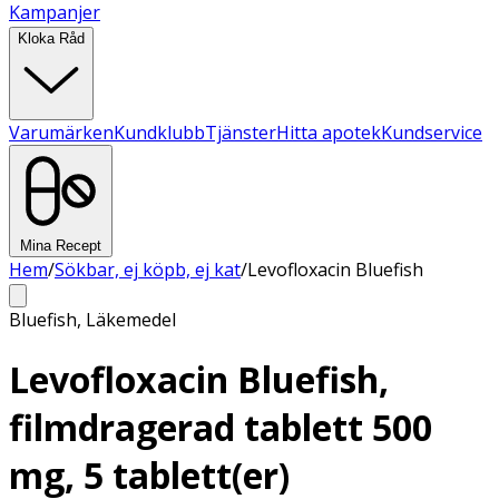
Kampanjer
Kloka Råd
Varumärken
Kundklubb
Tjänster
Hitta apotek
Kundservice
Mina Recept
Hem
/
Sökbar, ej köpb, ej kat
/
Levofloxacin Bluefish
Bluefish
,
Läkemedel
Levofloxacin Bluefish,
filmdragerad tablett 500
mg, 5 tablett(er)