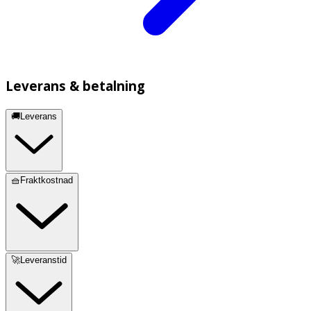
Leverans & betalning
🚚Leverans
🧺Fraktkostnad
🚀Leveranstid