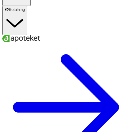
💳Betalning