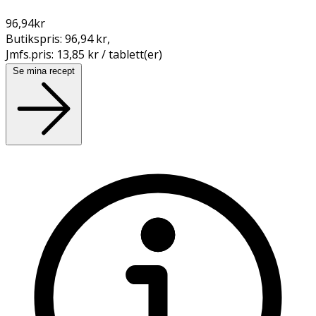
96,94
kr
Butikspris:
96,94 kr
,
Jmfs.pris:
13,85 kr / tablett(er)
Se mina recept