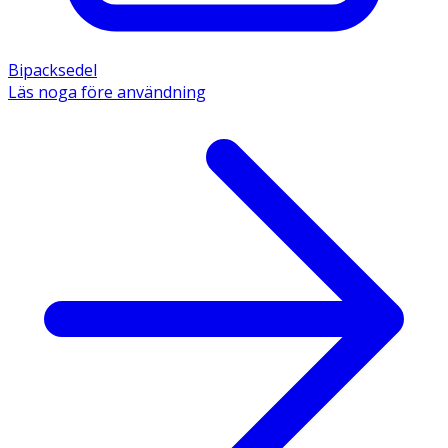
Bipacksedel
Läs noga före användning