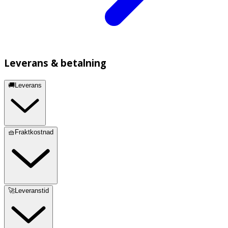
Leverans & betalning
🚚Leverans
🧺Fraktkostnad
🚀Leveranstid