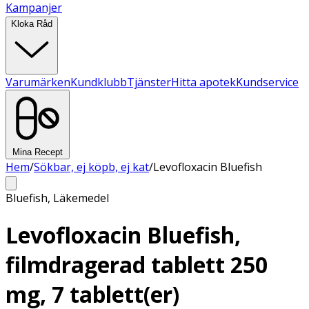
Kampanjer
Kloka Råd
Varumärken
Kundklubb
Tjänster
Hitta apotek
Kundservice
Mina Recept
Hem
/
Sökbar, ej köpb, ej kat
/
Levofloxacin Bluefish
Bluefish
,
Läkemedel
Levofloxacin Bluefish,
filmdragerad tablett 250
mg, 7 tablett(er)