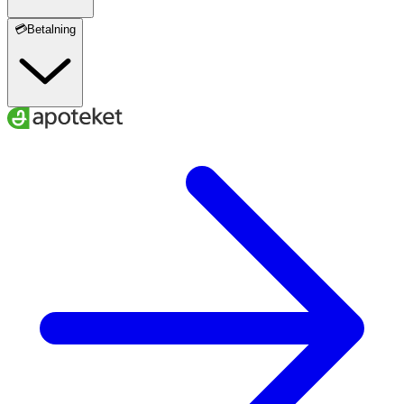
💳Betalning