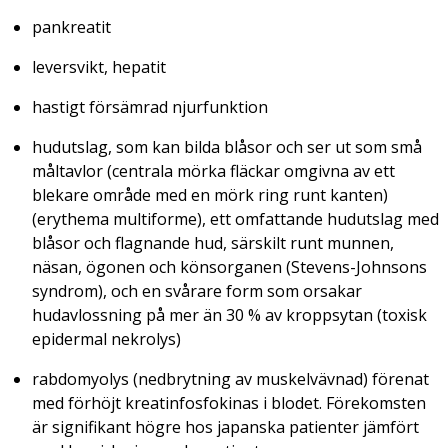
pankreatit
leversvikt, hepatit
hastigt försämrad njurfunktion
hudutslag, som kan bilda blåsor och ser ut som små
måltavlor (centrala mörka fläckar omgivna av ett
blekare område med en mörk ring runt kanten)
(erythema multiforme), ett omfattande hudutslag med
blåsor och flagnande hud, särskilt runt munnen,
näsan, ögonen och könsorganen (Stevens-Johnsons
syndrom), och en svårare form som orsakar
hudavlossning på mer än 30 % av kroppsytan (toxisk
epidermal nekrolys)
rabdomyolys (nedbrytning av muskelvävnad) förenat
med förhöjt kreatinfosfokinas i blodet. Förekomsten
är signifikant högre hos japanska patienter jämfört