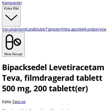
Kampanjer
Kloka Råd
Varumärken
Kundklubb
Tjänster
Hitta apotek
Kundservice
Mina Recept
Bipacksedel Levetiracetam
Teva, filmdragerad tablett
500 mg, 200 tablett(er)
Källa:
Fass.se