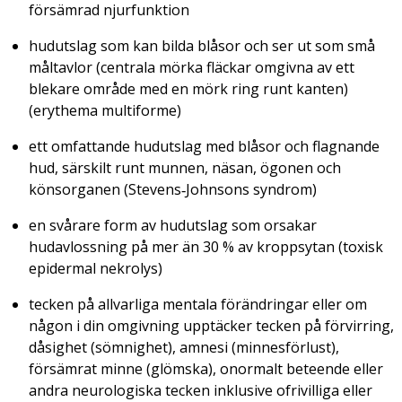
försämrad njurfunktion
hudutslag som kan bilda blåsor och ser ut som små
måltavlor (centrala mörka fläckar omgivna av ett
blekare område med en mörk ring runt kanten)
(erythema multiforme)
ett omfattande hudutslag med blåsor och flagnande
hud, särskilt runt munnen, näsan, ögonen och
könsorganen (Stevens‑Johnsons syndrom)
en svårare form av hudutslag som orsakar
hudavlossning på mer än 30 % av kroppsytan (toxisk
epidermal nekrolys)
tecken på allvarliga mentala förändringar eller om
någon i din omgivning upptäcker tecken på förvirring,
dåsighet (sömnighet), amnesi (minnesförlust),
försämrat minne (glömska), onormalt beteende eller
andra neurologiska tecken inklusive ofrivilliga eller