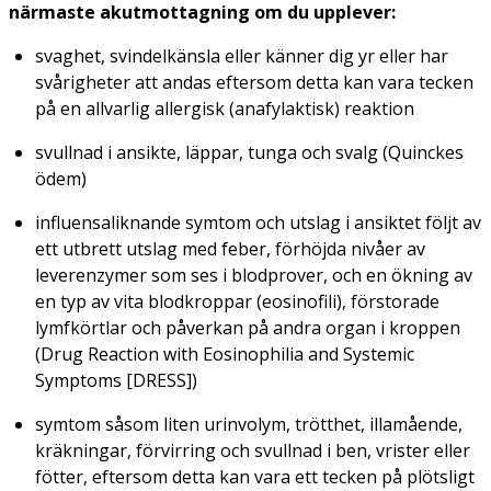
närmaste akutmottagning om du upplever:
svaghet, svindelkänsla eller känner dig yr eller har
svårigheter att andas eftersom detta kan vara tecken
på en allvarlig allergisk (anafylaktisk) reaktion
svullnad i ansikte, läppar, tunga och svalg (Quinckes
ödem)
influensaliknande symtom och utslag i ansiktet följt av
ett utbrett utslag med feber, förhöjda nivåer av
leverenzymer som ses i blodprover, och en ökning av
en typ av vita blodkroppar (eosinofili), förstorade
lymfkörtlar och påverkan på andra organ i kroppen
(Drug Reaction with Eosinophilia and Systemic
Symptoms [DRESS])
symtom såsom liten urinvolym, trötthet, illamående,
kräkningar, förvirring och svullnad i ben, vrister eller
fötter, eftersom detta kan vara ett tecken på plötsligt