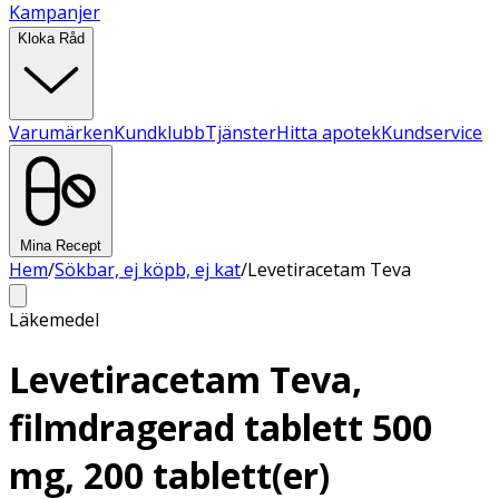
Kampanjer
Kloka Råd
Varumärken
Kundklubb
Tjänster
Hitta apotek
Kundservice
Mina Recept
Hem
/
Sökbar, ej köpb, ej kat
/
Levetiracetam Teva
Läkemedel
Levetiracetam Teva,
filmdragerad tablett 500
mg, 200 tablett(er)