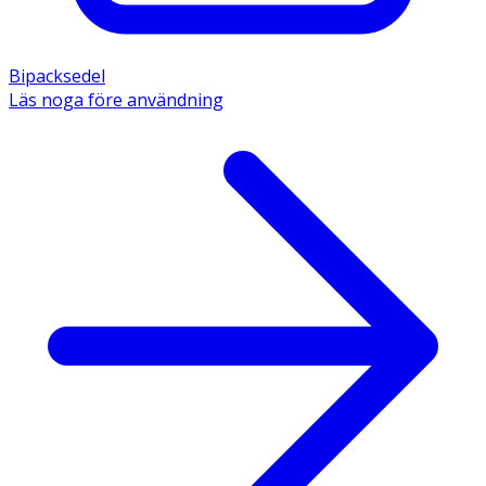
Bipacksedel
Läs noga före användning