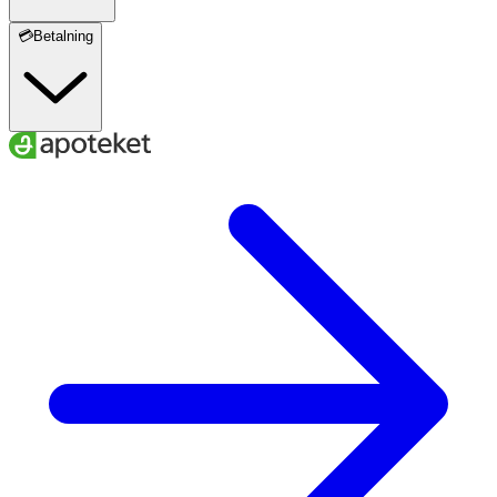
💳Betalning