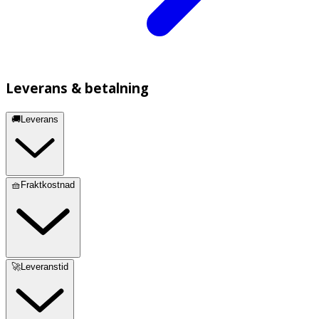
Leverans & betalning
🚚Leverans
🧺Fraktkostnad
🚀Leveranstid