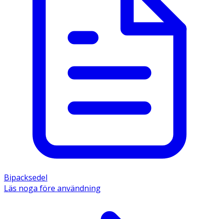
Bipacksedel
Läs noga före användning