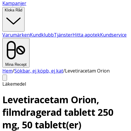
Kampanjer
Kloka Råd
Varumärken
Kundklubb
Tjänster
Hitta apotek
Kundservice
Mina Recept
Hem
/
Sökbar, ej köpb, ej kat
/
Levetiracetam Orion
Läkemedel
Levetiracetam Orion,
filmdragerad tablett 250
mg, 50 tablett(er)