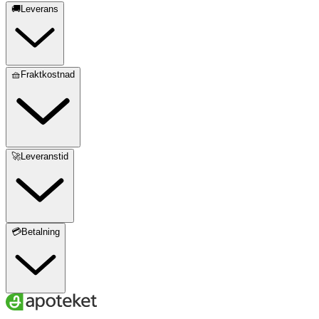
🚚Leverans
🧺Fraktkostnad
🚀Leveranstid
💳Betalning