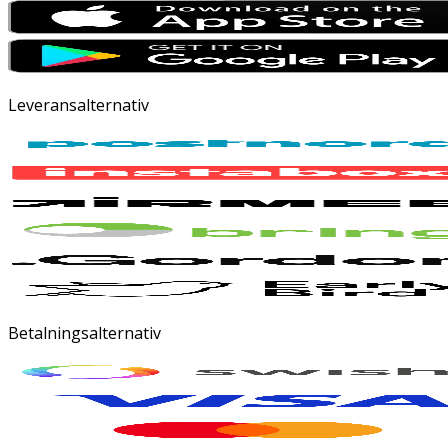
Leveransalternativ
Betalningsalternativ