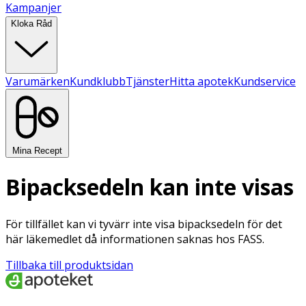
Kampanjer
Kloka Råd
Varumärken
Kundklubb
Tjänster
Hitta apotek
Kundservice
Mina Recept
Bipacksedeln kan inte visas
För tillfället kan vi tyvärr inte visa bipacksedeln för det
här läkemedlet då informationen saknas hos FASS.
Tillbaka till produktsidan