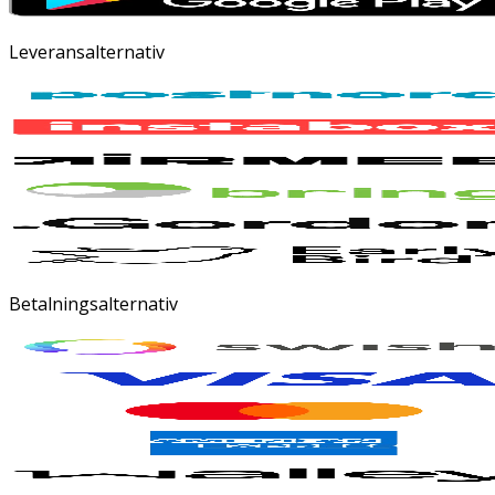
Leveransalternativ
Betalningsalternativ