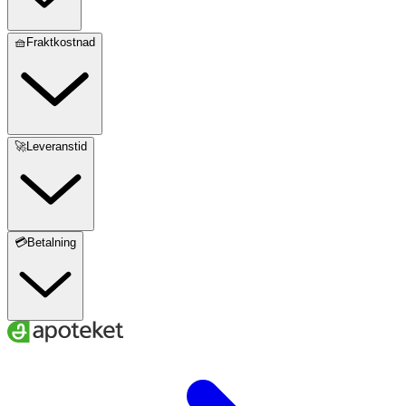
🧺Fraktkostnad
🚀Leveranstid
💳Betalning