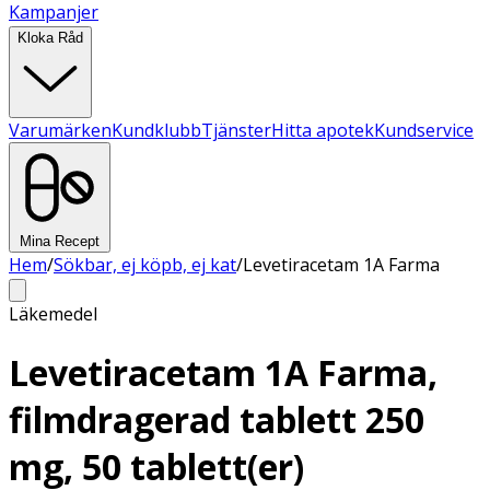
Kampanjer
Kloka Råd
Varumärken
Kundklubb
Tjänster
Hitta apotek
Kundservice
Mina Recept
Hem
/
Sökbar, ej köpb, ej kat
/
Levetiracetam 1A Farma
Läkemedel
Levetiracetam 1A Farma,
filmdragerad tablett 250
mg, 50 tablett(er)