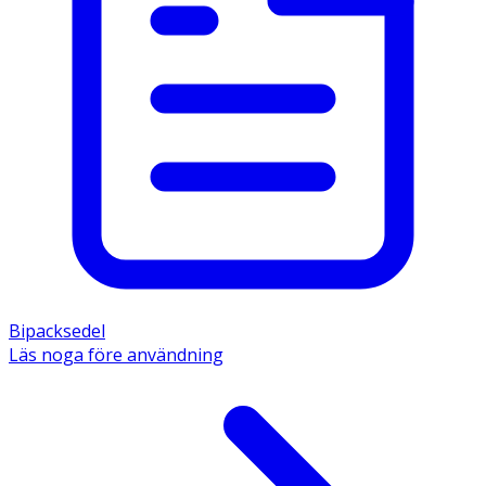
Bipacksedel
Läs noga före användning