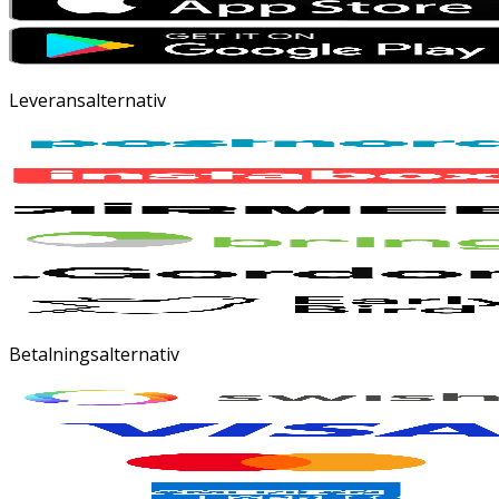
Leveransalternativ
Betalningsalternativ