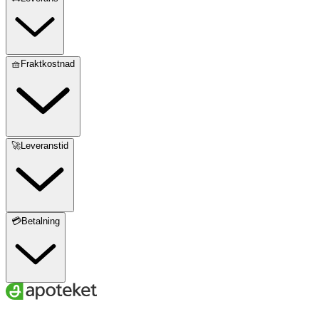
🧺Fraktkostnad
🚀Leveranstid
💳Betalning