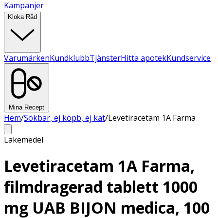
Kampanjer
Kloka Råd
Varumärken
Kundklubb
Tjänster
Hitta apotek
Kundservice
Mina Recept
Hem
/
Sökbar, ej köpb, ej kat
/
Levetiracetam 1A Farma
Läkemedel
Levetiracetam 1A Farma,
filmdragerad tablett 1000
mg UAB BIJON medica, 100