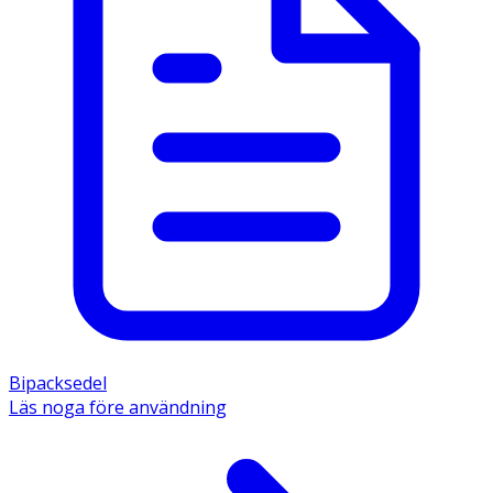
Bipacksedel
Läs noga före användning