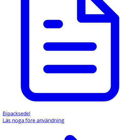
Bipacksedel
Läs noga före användning