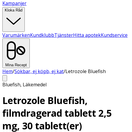
Kampanjer
Kloka Råd
Varumärken
Kundklubb
Tjänster
Hitta apotek
Kundservice
Mina Recept
Hem
/
Sökbar, ej köpb, ej kat
/
Letrozole Bluefish
Bluefish
,
Läkemedel
Letrozole Bluefish,
filmdragerad tablett 2,5
mg, 30 tablett(er)