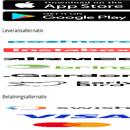
Leveransalternativ
Betalningsalternativ