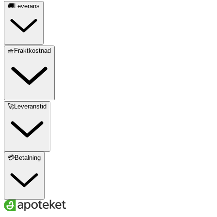
🚚Leverans
🧺Fraktkostnad
🚀Leveranstid
💳Betalning