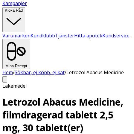
Kampanjer
Kloka Råd
Varumärken
Kundklubb
Tjänster
Hitta apotek
Kundservice
Mina Recept
Hem
/
Sökbar, ej köpb, ej kat
/
Letrozol Abacus Medicine
Läkemedel
Letrozol Abacus Medicine,
filmdragerad tablett 2,5
mg, 30 tablett(er)