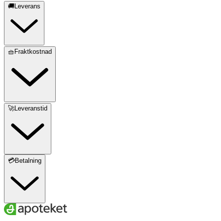
🚚Leverans
🧺Fraktkostnad
🚀Leveranstid
💳Betalning