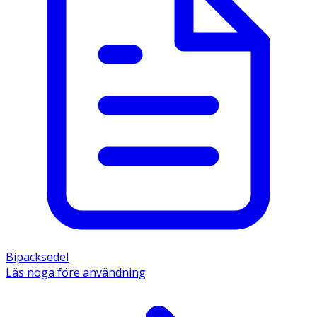
Bipacksedel
Läs noga före användning