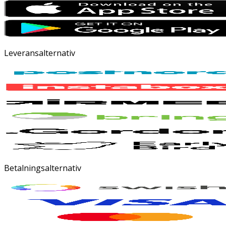
Leveransalternativ
Betalningsalternativ