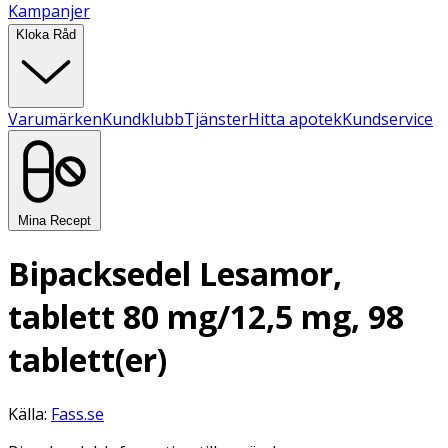
Kampanjer
Kloka Råd
Varumärken
Kundklubb
Tjänster
Hitta apotek
Kundservice
Mina Recept
Bipacksedel Lesamor,
tablett 80 mg/12,5 mg, 98
tablett(er)
Källa:
Fass.se