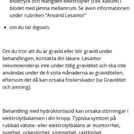
blodtryck och mängden elektrolyter (t.ex. kalium) i
blodet med jämna mellamrum. Se även informationen
under rubriken “Använd Lesamor”
om du tar digoxin.
Om du tror att du är gravid eller blir gravid under
behandlingen, kontakta din läkare. Lesamor
rekommenderas inte under tidig graviditet och ska inte
användas under de 6 sista månaderna av graviditeten,
eftersom det då kan orsaka fosterskador (se Graviditet
och amning).
Behandling med hydroklortiazid kan orsaka störningar i
elektrolytbalansen i din kropp. Typiska symtom på
rubbad vätske- eller elektrolytbalans är muntorrhet,
svaghet, orkeslöshet, sömnighet, rastlöshet,