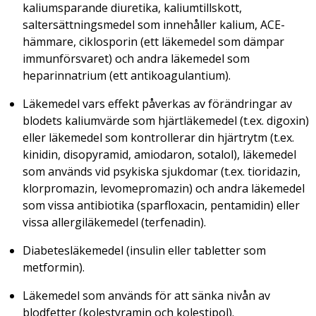
kaliumsparande diuretika, kaliumtillskott,
saltersättningsmedel som innehåller kalium, ACE-
hämmare, ciklosporin (ett läkemedel som dämpar
immunförsvaret) och andra läkemedel som
heparinnatrium (ett antikoagulantium).
Läkemedel vars effekt påverkas av förändringar av
blodets kaliumvärde som hjärtläkemedel (t.ex. digoxin)
eller läkemedel som kontrollerar din hjärtrytm (t.ex.
kinidin, disopyramid, amiodaron, sotalol), läkemedel
som används vid psykiska sjukdomar (t.ex. tioridazin,
klorpromazin, levomepromazin) och andra läkemedel
som vissa antibiotika (sparfloxacin, pentamidin) eller
vissa allergiläkemedel (terfenadin).
Diabetesläkemedel (insulin eller tabletter som
metformin).
Läkemedel som används för att sänka nivån av
blodfetter (kolestyramin och kolestipol).