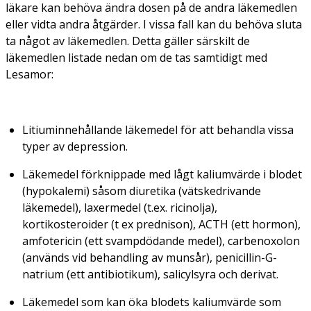
läkare kan behöva ändra dosen på de andra läkemedlen
eller vidta andra åtgärder. I vissa fall kan du behöva sluta
ta något av läkemedlen. Detta gäller särskilt de
läkemedlen listade nedan om de tas samtidigt med
Lesamor:
Litiuminnehållande läkemedel för att behandla vissa
typer av depression.
Läkemedel förknippade med lågt kaliumvärde i blodet
(hypokalemi) såsom diuretika (vätskedrivande
läkemedel), laxermedel (t.ex. ricinolja),
kortikosteroider (t ex prednison), ACTH (ett hormon),
amfotericin (ett svampdödande medel), carbenoxolon
(används vid behandling av munsår), penicillin-G-
natrium (ett antibiotikum), salicylsyra och derivat.
Läkemedel som kan öka blodets kaliumvärde som