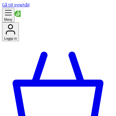
Gå till innehåll
Meny
Logga in