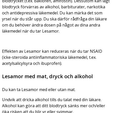
blodtrycket (t.ex. baklofen, amifostin). Dessutom kan lågt
blodtryck förvärras av alkohol, barbiturater, narkotika
och antidepressiva läkemedel. Du kan märka det som
yrsel när du står upp. Du ska därför rådfråga din läkare
om du behöver ändra dosen på något av dina andra
läkemedel när du tar Lesamor.
Effekten av Lesamor kan reduceras när du tar NSAID
(icke-steroida antiinflammatoriska läkemedel, t.ex.
acetylsalicylsyra och ibuprofen).
Lesamor med mat, dryck och alkohol
Du kan ta Lesamor med eller utan mat.
Undvik att dricka alkohol tills du talat med din läkare.
Alkohol kan göra att ditt blodtryck sänks mer och/eller
öka risken att du blir yr eller svimmar.