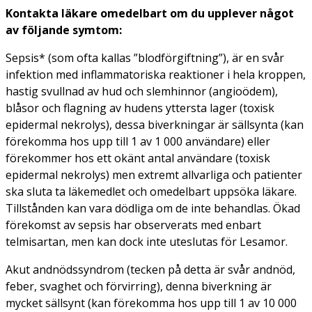
Kontakta läkare omedelbart om du upplever något
av följande symtom:
Sepsis* (som ofta kallas ”blodförgiftning”), är en svår
infektion med inflammatoriska reaktioner i hela kroppen,
hastig svullnad av hud och slemhinnor (angioödem),
blåsor och flagning av hudens yttersta lager (toxisk
epidermal nekrolys), dessa biverkningar är sällsynta (kan
förekomma hos upp till 1 av 1 000 användare) eller
förekommer hos ett okänt antal användare (toxisk
epidermal nekrolys) men extremt allvarliga och patienter
ska sluta ta läkemedlet och omedelbart uppsöka läkare.
Tillstånden kan vara dödliga om de inte behandlas. Ökad
förekomst av sepsis har observerats med enbart
telmisartan, men kan dock inte uteslutas för Lesamor.
Akut andnödssyndrom (tecken på detta är svår andnöd,
feber, svaghet och förvirring), denna biverkning är
mycket sällsynt (kan förekomma hos upp till 1 av 10 000