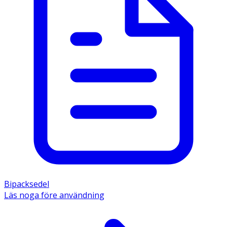
Bipacksedel
Läs noga före användning