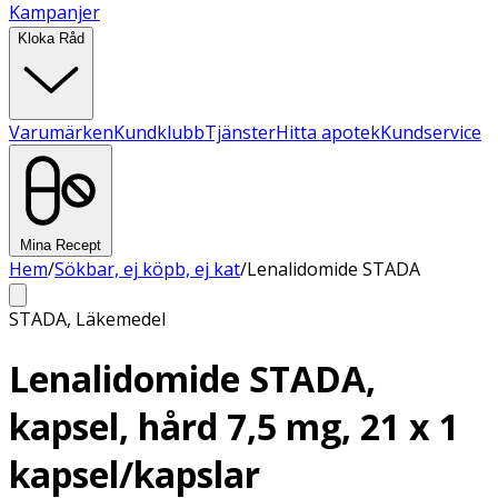
Kampanjer
Kloka Råd
Varumärken
Kundklubb
Tjänster
Hitta apotek
Kundservice
Mina Recept
Hem
/
Sökbar, ej köpb, ej kat
/
Lenalidomide STADA
STADA
,
Läkemedel
Lenalidomide STADA,
kapsel, hård 7,5 mg, 21 x 1
kapsel/kapslar