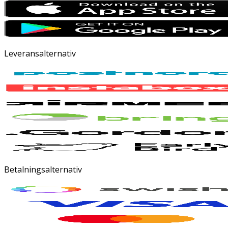
Leveransalternativ
Betalningsalternativ