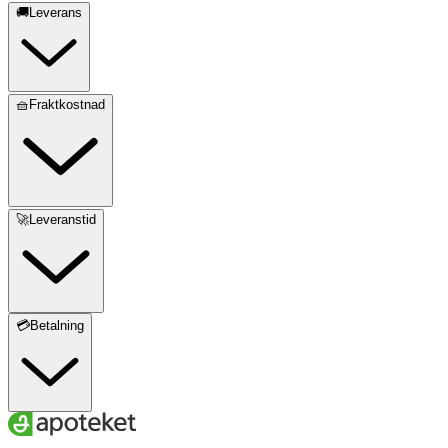
🚚Leverans
🧺Fraktkostnad
🚀Leveranstid
💳Betalning