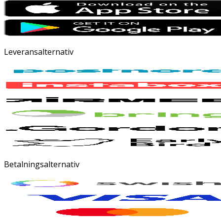
Leveransalternativ
Betalningsalternativ