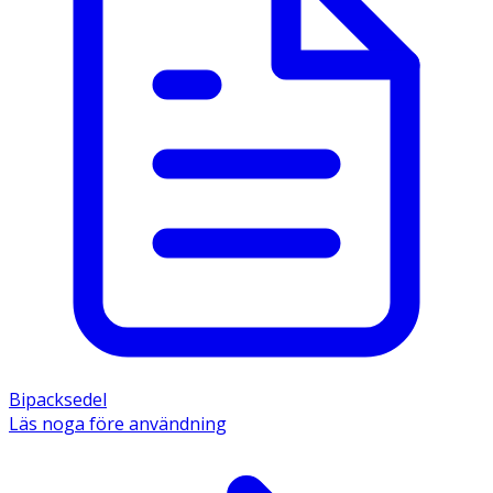
Bipacksedel
Läs noga före användning