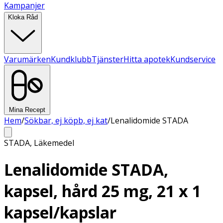
Kampanjer
Kloka Råd
Varumärken
Kundklubb
Tjänster
Hitta apotek
Kundservice
Mina Recept
Hem
/
Sökbar, ej köpb, ej kat
/
Lenalidomide STADA
STADA
,
Läkemedel
Lenalidomide STADA,
kapsel, hård 25 mg, 21 x 1
kapsel/kapslar