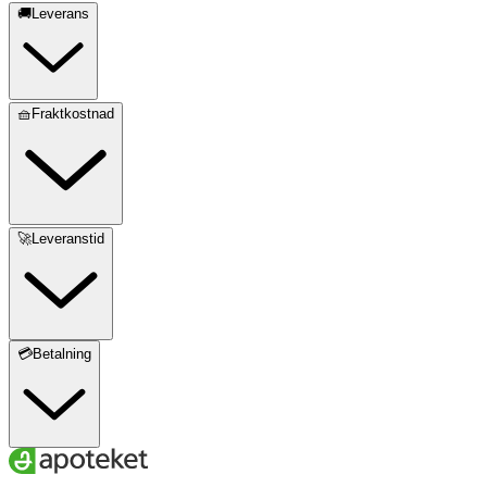
🚚Leverans
🧺Fraktkostnad
🚀Leveranstid
💳Betalning