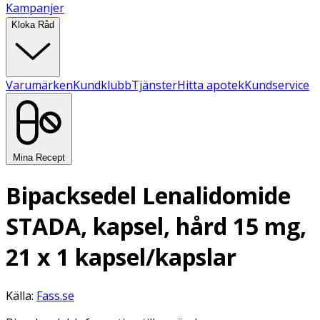
Kampanjer
Kloka Råd
Varumärken
Kundklubb
Tjänster
Hitta apotek
Kundservice
Mina Recept
Bipacksedel Lenalidomide
STADA, kapsel, hård 15 mg,
21 x 1 kapsel/kapslar
Källa:
Fass.se