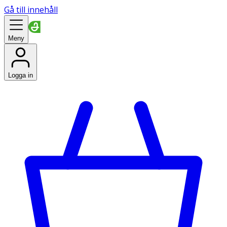
Gå till innehåll
Meny
Logga in