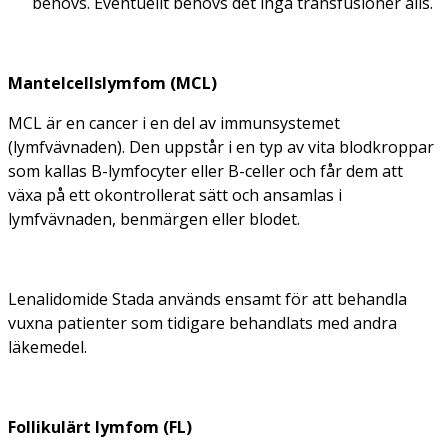
behövs. Eventuellt behövs det inga transfusioner alls.
Mantelcellslymfom (MCL)
MCL är en cancer i en del av immunsystemet
(lymfvävnaden). Den uppstår i en typ av vita blodkroppar
som kallas B-lymfocyter eller B-celler och får dem att
växa på ett okontrollerat sätt och ansamlas i
lymfvävnaden, benmärgen eller blodet.
Lenalidomide Stada används ensamt för att behandla
vuxna patienter som tidigare behandlats med andra
läkemedel.
Follikulärt lymfom (FL)