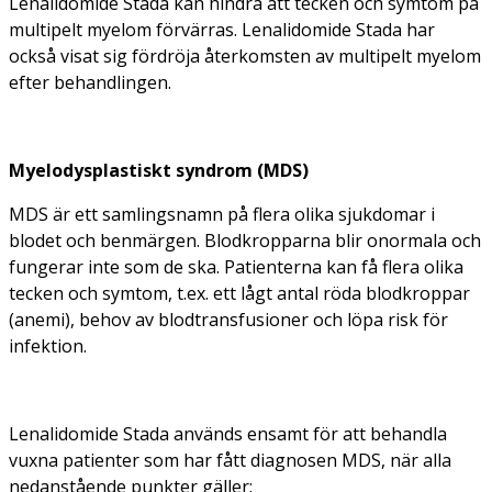
Lenalidomide Stada kan hindra att tecken och symtom på
multipelt myelom förvärras. Lenalidomide Stada har
också visat sig fördröja återkomsten av multipelt myelom
efter behandlingen.
Myelodysplastiskt syndrom (MDS)
MDS är ett samlingsnamn på flera olika sjukdomar i
blodet och benmärgen. Blodkropparna blir onormala och
fungerar inte som de ska. Patienterna kan få flera olika
tecken och symtom, t.ex. ett lågt antal röda blodkroppar
(anemi), behov av blodtransfusioner och löpa risk för
infektion.
Lenalidomide Stada används ensamt för att behandla
vuxna patienter som har fått diagnosen MDS, när alla
nedanstående punkter gäller: