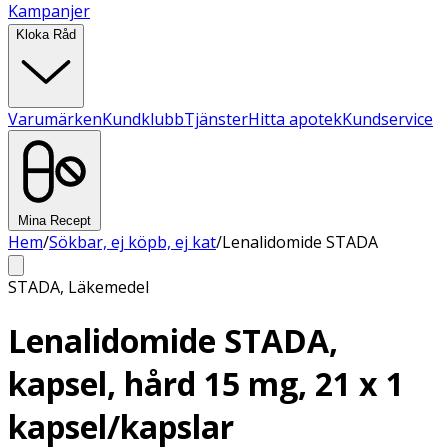
Kampanjer
Kloka Råd
Varumärken
Kundklubb
Tjänster
Hitta apotek
Kundservice
Mina Recept
Hem
/
Sökbar, ej köpb, ej kat
/
Lenalidomide STADA
STADA
,
Läkemedel
Lenalidomide STADA,
kapsel, hård 15 mg, 21 x 1
kapsel/kapslar