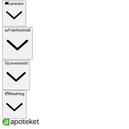
🚚Leverans
🧺Fraktkostnad
🚀Leveranstid
💳Betalning