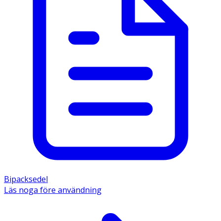
Bipacksedel
Läs noga före användning