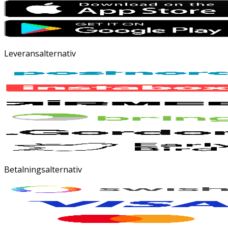
Leveransalternativ
Betalningsalternativ