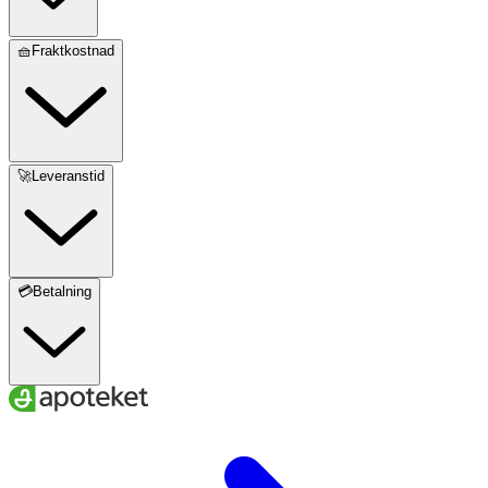
🧺Fraktkostnad
🚀Leveranstid
💳Betalning