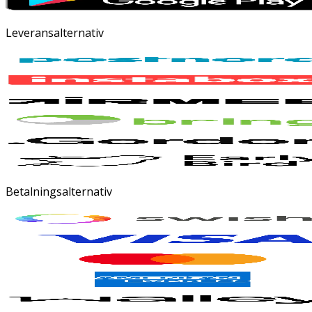
Leveransalternativ
Betalningsalternativ