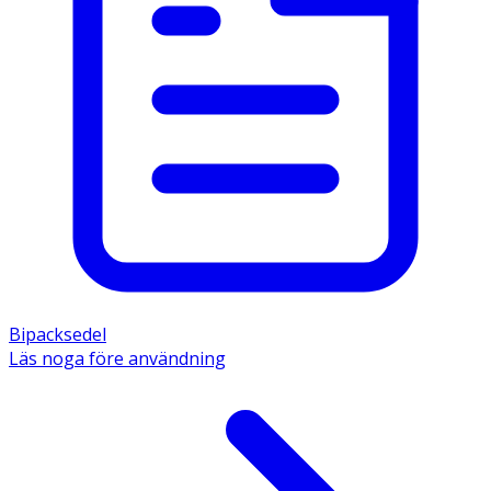
Bipacksedel
Läs noga före användning