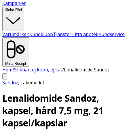
Kampanjer
Kloka Råd
Varumärken
Kundklubb
Tjänster
Hitta apotek
Kundservice
Mina Recept
Hem
/
Sökbar, ej köpb, ej kat
/
Lenalidomide Sandoz
Sandoz
,
Läkemedel
Lenalidomide Sandoz,
kapsel, hård 7,5 mg, 21
kapsel/kapslar