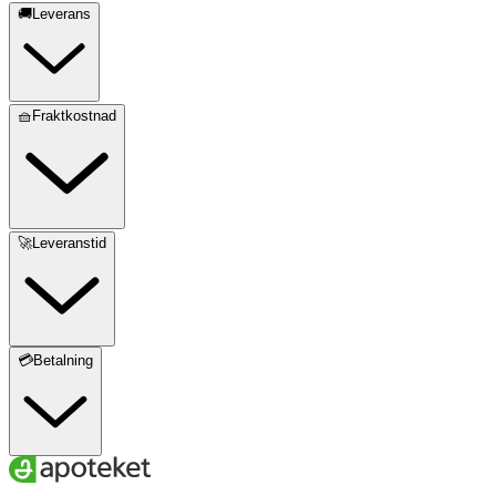
🚚Leverans
🧺Fraktkostnad
🚀Leveranstid
💳Betalning