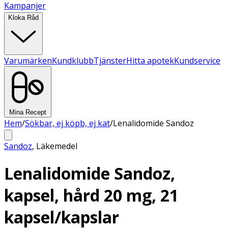
Kampanjer
Kloka Råd
Varumärken
Kundklubb
Tjänster
Hitta apotek
Kundservice
Mina Recept
Hem
/
Sökbar, ej köpb, ej kat
/
Lenalidomide Sandoz
Sandoz
,
Läkemedel
Lenalidomide Sandoz,
kapsel, hård 20 mg, 21
kapsel/kapslar