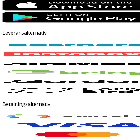
Leveransalternativ
Betalningsalternativ