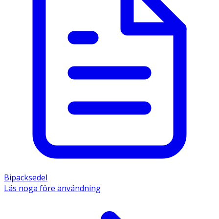
Bipacksedel
Läs noga före användning