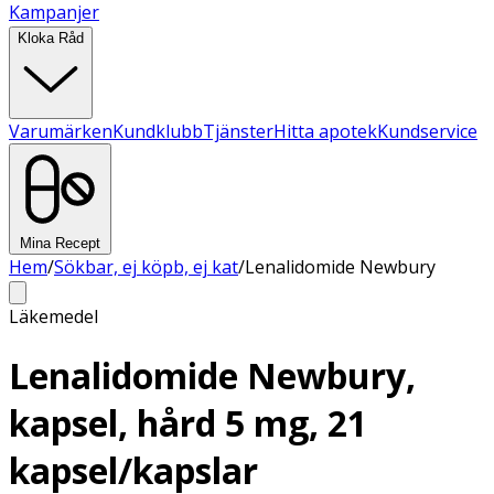
Kampanjer
Kloka Råd
Varumärken
Kundklubb
Tjänster
Hitta apotek
Kundservice
Mina Recept
Hem
/
Sökbar, ej köpb, ej kat
/
Lenalidomide Newbury
Läkemedel
Lenalidomide Newbury,
kapsel, hård 5 mg, 21
kapsel/kapslar