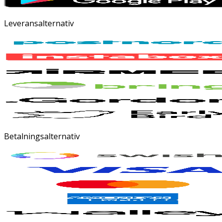
Leveransalternativ
Betalningsalternativ