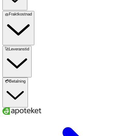
🧺Fraktkostnad
🚀Leveranstid
💳Betalning