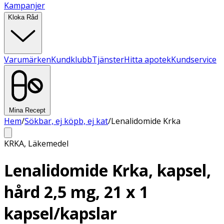
Kampanjer
Kloka Råd
Varumärken
Kundklubb
Tjänster
Hitta apotek
Kundservice
Mina Recept
Hem
/
Sökbar, ej köpb, ej kat
/
Lenalidomide Krka
KRKA
,
Läkemedel
Lenalidomide Krka, kapsel,
hård 2,5 mg, 21 x 1
kapsel/kapslar