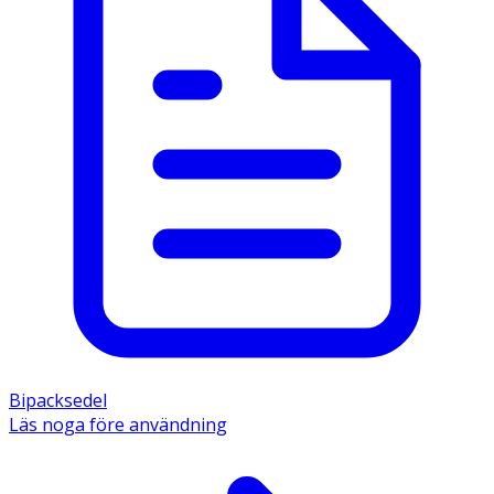
Bipacksedel
Läs noga före användning