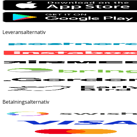
Leveransalternativ
Betalningsalternativ