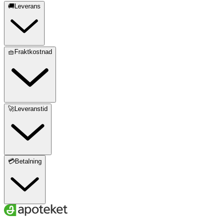
🚚Leverans
🧺Fraktkostnad
🚀Leveranstid
💳Betalning