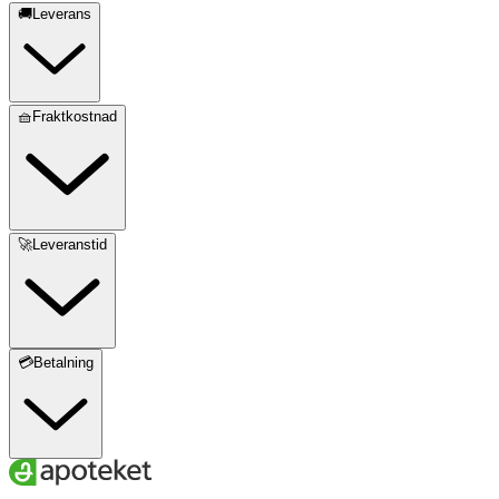
🚚Leverans
🧺Fraktkostnad
🚀Leveranstid
💳Betalning