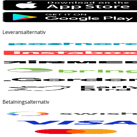
Leveransalternativ
Betalningsalternativ