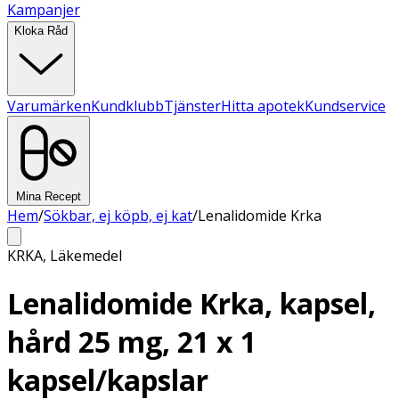
Kampanjer
Kloka Råd
Varumärken
Kundklubb
Tjänster
Hitta apotek
Kundservice
Mina Recept
Hem
/
Sökbar, ej köpb, ej kat
/
Lenalidomide Krka
KRKA
,
Läkemedel
Lenalidomide Krka, kapsel,
hård 25 mg, 21 x 1
kapsel/kapslar