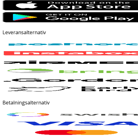
Leveransalternativ
Betalningsalternativ