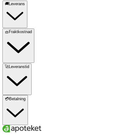
🚚Leverans
🧺Fraktkostnad
🚀Leveranstid
💳Betalning