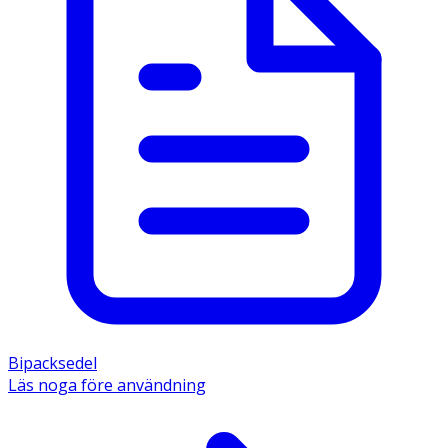
Bipacksedel
Läs noga före användning