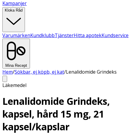
Kampanjer
Kloka Råd
Varumärken
Kundklubb
Tjänster
Hitta apotek
Kundservice
Mina Recept
Hem
/
Sökbar, ej köpb, ej kat
/
Lenalidomide Grindeks
Läkemedel
Lenalidomide Grindeks,
kapsel, hård 15 mg, 21
kapsel/kapslar