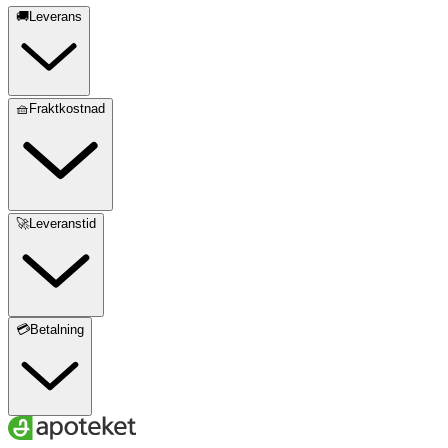
🚚Leverans
🧺Fraktkostnad
🚀Leveranstid
💳Betalning