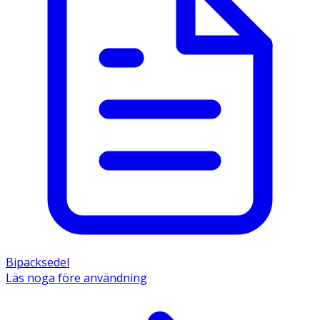
Bipacksedel
Läs noga före användning