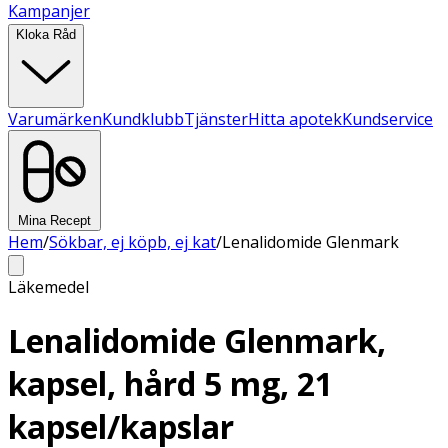
Kampanjer
Kloka Råd
Varumärken
Kundklubb
Tjänster
Hitta apotek
Kundservice
Mina Recept
Hem
/
Sökbar, ej köpb, ej kat
/
Lenalidomide Glenmark
Läkemedel
Lenalidomide Glenmark,
kapsel, hård 5 mg, 21
kapsel/kapslar